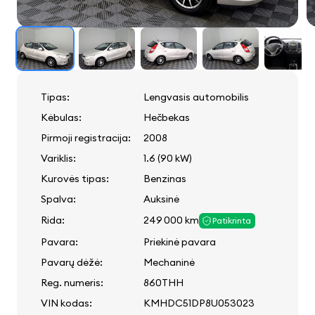
Tipas:
Lengvasis automobilis
Kėbulas:
Hečbekas
Pirmoji registracija:
2008
Variklis:
1.6 (90 kW)
Kurovės tipas:
Benzinas
Spalva:
Auksinė
Rida:
249 000 km
Patikrinta
Pavara:
Priekinė pavara
Pavarų dėžė:
Mechaninė
Reg. numeris:
860THH
VIN kodas:
KMHDC51DP8U053023