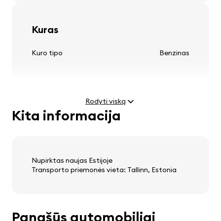
Padangos ir ratlankiai
lengvojo lydinio ratlankiai
Kuras
Kuro tipo
Benzinas
Vairovas
reguliuojama vairo kolona
Rodyti viską
Kita informacija
multifunkcinis vairo ratukas
Variklis
odinis vairo ratas
Galia
1.6 (90 kW)
Didžiausias greitis
192 km/h
Nupirktas naujas Estijoje
Transporto priemonės vieta: Tallinn, Estonia
Audio, video, komunikacija
stereo
Svoris ir matmenys
Panašūs automobiliai
garsiakalbiai