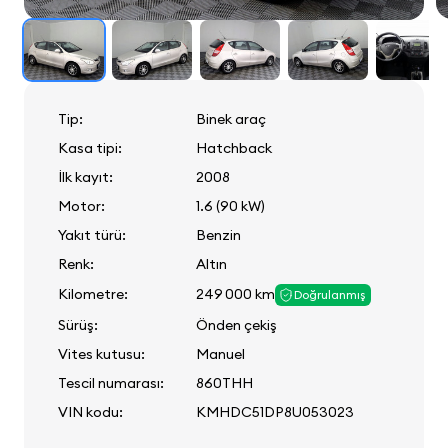
Tip:
Binek araç
Kasa tipi:
Hatchback
İlk kayıt:
2008
Motor:
1.6 (90 kW)
Yakıt türü:
Benzin
Renk:
Altın
Kilometre:
249 000 km
Doğrulanmış
Sürüş:
Önden çekiş
Vites kutusu:
Manuel
Tescil numarası:
860THH
VIN kodu:
KMHDC51DP8U053023