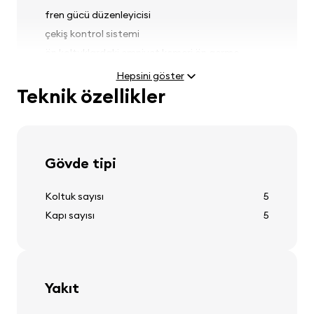
fren gücü düzenleyicisi
çekiş kontrol sistemi
ön koltuklardaki emniyet kemeri ön germe
sistemleri
Hepsini göster
Teknik özellikler
Farlar
Gövde tipi
sis farlar
far ayarı
Koltuk sayısı
5
Kapı sayısı
5
Lastikler ve jantlar
Yakıt
hafif alaşımlı jantlar