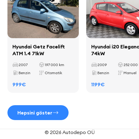
Iç mekan
iç mekan dekoratif şeritleri
halılar
Hyundai Getz Facelift
Hyundai i20 Eleganc
bardak tutucuları
ATM 1.4 71kW
74kW
deri vites kolu
2007
197 000 km
2009
252 000
deri el freni kolu
Benzin
Otomatik
Benzin
Manuel
999€
1199€
Koltuklar
Hepsini göster
tekstil döşeme
yüksekliği ayarlanabilir koltuklar
koltuk ısıtma
© 2026 Autodepo OÜ