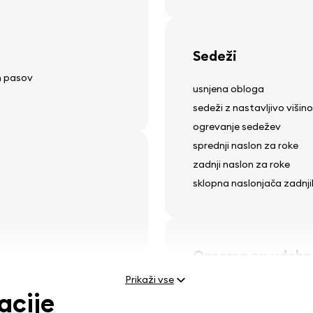
Sedeži
ih pasov
usnjena obloga
sedeži z nastavljivo višino
ogrevanje sedežev
sprednji naslon za roke
zadnji naslon za roke
sklopna naslonjača zadnj
Oprema za udobn
Prikaži vse
električno nastavljivi ogle
acije
električni dvigalo za okna