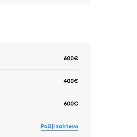
600€
400€
600€
Pošlji zahtevo