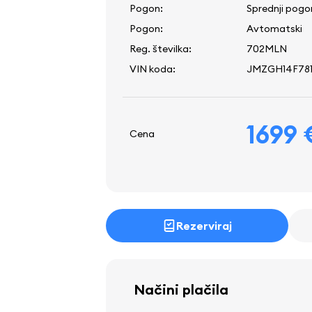
Pogon:
Sprednji pogo
Pogon:
Avtomatski
Reg. številka:
702MLN
VIN koda:
JMZGH14F781
1699 
Cena
Rezerviraj
Načini plačila