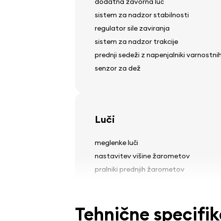
dodatna zavorna luč
sistem za nadzor stabilnosti
regulator sile zaviranja
sistem za nadzor trakcije
prednji sedeži z napenjalniki varnostn
senzor za dež
Luči
meglenke luči
nastavitev višine žarometov
pralniki prednjih žarometov
Tehnične specifik
Pnevmatike in platišča