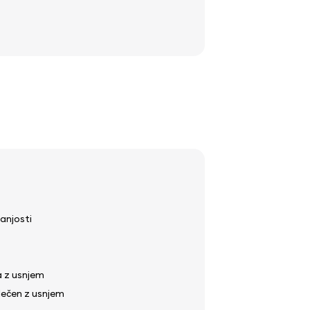
anjosti
a z usnjem
lečen z usnjem