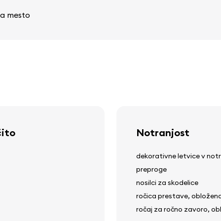
 na mesto
čito
Notranjost
dekorativne letvice v notr
preproge
nosilci za skodelice
ročica prestave, obložen
ročaj za ročno zavoro, ob