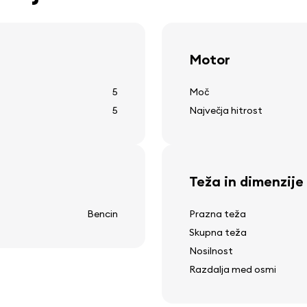
zatemnjena stekla
tempomat
usmerjena svetloba
Motor
5
Moč
5
Največja hitrost
Druga oprema
12v vtičnica
ogrevanje zadnjega stekl
Teža in dimenzije
prikaz zunanje temperatu
čistilec zadnjega stekla
Bencin
Prazna teža
Skupna teža
a
Nosilnost
Razdalja med osmi