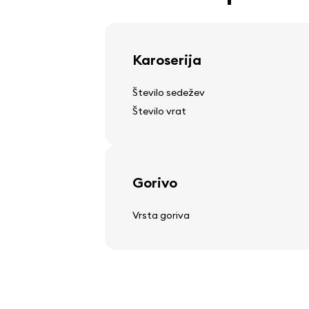
lahki litinski platišči
Karoserija
Število sedežev
Volan
Število vrat
nastavljiv volanski drog
večfunkcijski volan
usnjen volan
Gorivo
Vrsta goriva
Avdio, video, komunikacij
stereo
zvočniki