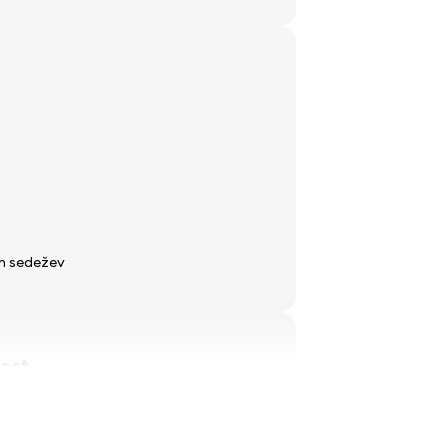
ih sedežev
ost
dali