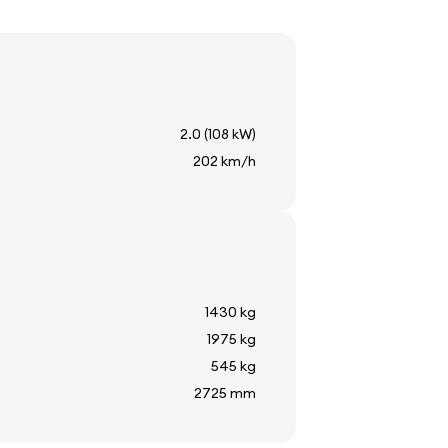
2.0 (108 kW)
202 km/h
a
re
1430 kg
1975 kg
545 kg
2725 mm