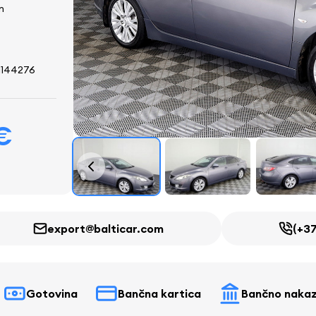
n
144276
€
export@balticar.com
(+37
Gotovina
Bančna kartica
Bančno nakaz