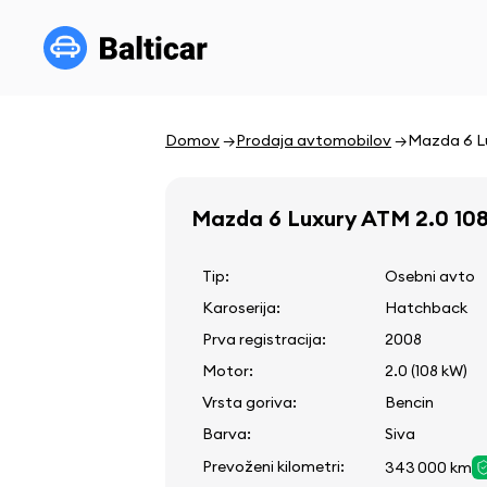
Domov
Prodaja avtomobilov
Mazda 6 L
Mazda 6 Luxury ATM 2.0 10
Tip:
Osebni avto
Karoserija:
Hatchback
Prva registracija:
2008
Motor:
2.0 (108 kW)
Vrsta goriva:
Bencin
Barva:
Siva
Prevoženi kilometri:
343 000 km