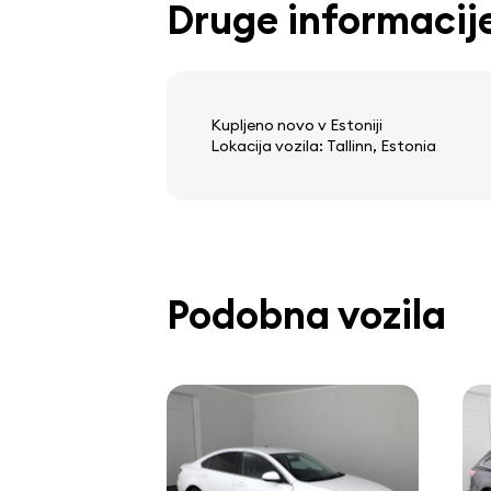
Druge informacij
računalnik na krovu
Kupljeno novo v Estoniji
Lokacija vozila: Tallinn, Estonia
Podobna vozila