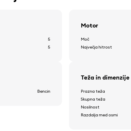
Druga oprema
Motor
12v vtičnica
5
Moč
ogrevanje zadnjega stekl
5
Največja hitrost
prikaz zunanje temperatu
čistilec zadnjega stekla
a
Teža in dimenzije
Bencin
Prazna teža
Skupna teža
Nosilnost
Razdalja med osmi