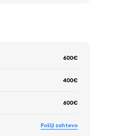
600€
400€
600€
Pošlji zahtevo