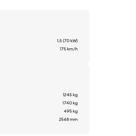
1.5 (70 kW)
a
175 km/h
re
1245 kg
1740 kg
495 kg
2568 mm