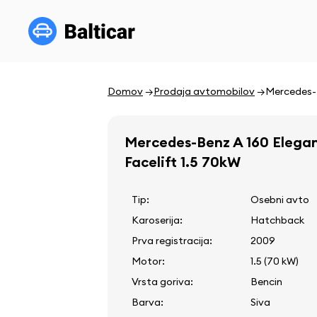
Domov
Prodaja avtomobilov
Mercedes-B
Mercedes-Benz A 160 Elega
Facelift 1.5 70kW
Tip:
Osebni avto
Karoserija:
Hatchback
Prva registracija:
2009
Motor:
1.5 (70 kW)
Vrsta goriva:
Bencin
Barva:
Siva