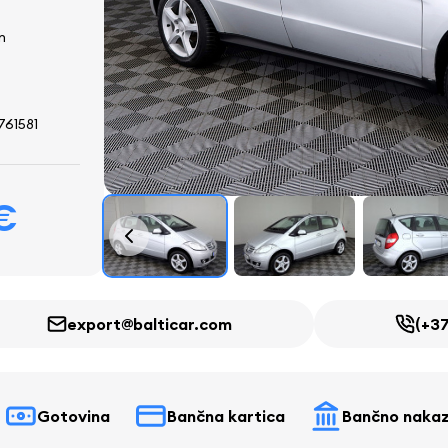
n
61581
€
export@balticar.com
(+37
Gotovina
Bančna kartica
Bančno nakaz