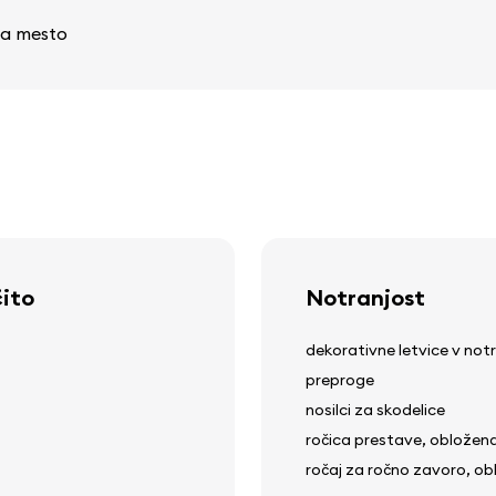
 na mesto
čito
Notranjost
dekorativne letvice v notr
preproge
nosilci za skodelice
ročica prestave, obložen
ročaj za ročno zavoro, ob