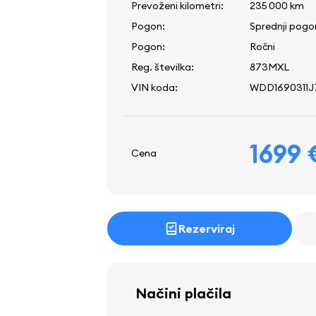
Prevoženi kilometri:
235 000 km
Pogon:
Sprednji pogo
Pogon:
Ročni
Reg. številka:
873MXL
VIN koda:
WDD1690311J7
1699 
Cena
Rezerviraj
Načini plačila