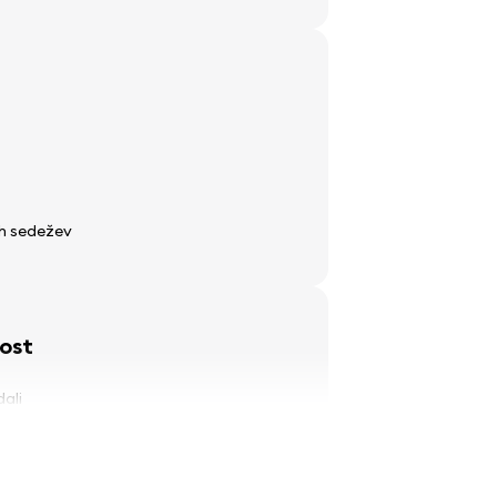
ih sedežev
ost
dali