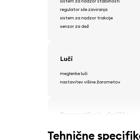
sistem za nadzor stabilnosti
regulator sile zaviranja
sistem za nadzor trakcije
senzor za dež
Luči
meglenke luči
nastavitev višine žarometov
Pnevmatike in platišča
lahki litinski platišči
Tehnične specifik