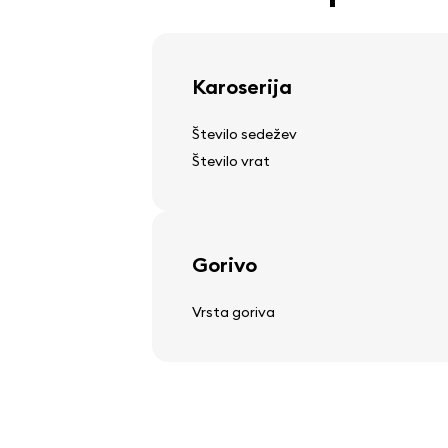
Volan
Karoserija
nastavljiv volanski drog
Število sedežev
večfunkcijski volan
Število vrat
Avdio, video, komunikacij
Gorivo
stereo
Vrsta goriva
zvočniki
zaslon