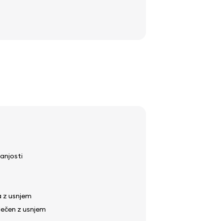
anjosti
a z usnjem
lečen z usnjem