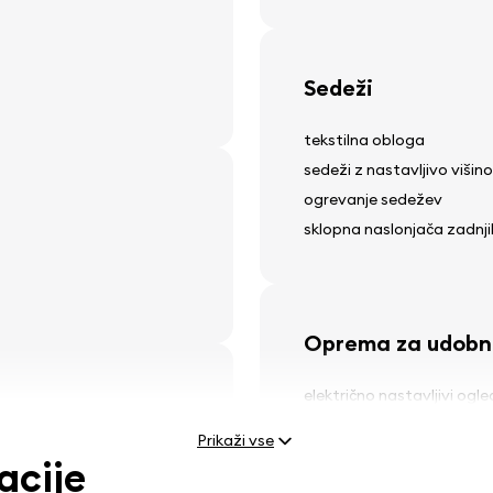
Sedeži
tekstilna obloga
sedeži z nastavljivo višino
ogrevanje sedežev
sklopna naslonjača zadnj
Oprema za udobn
električno nastavljivi ogle
električni dvigalo za okna
Prikaži vse
usmerjena svetloba
acije