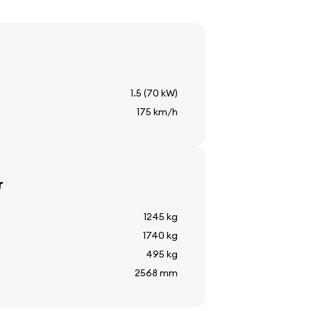
1.5 (70 kW)
175 km/h
r
1245 kg
1740 kg
495 kg
2568 mm