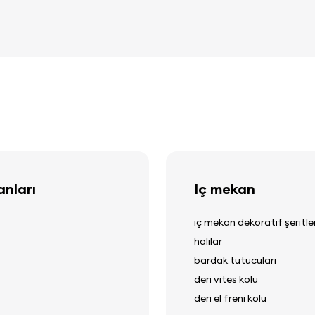
nları
Iç mekan
iç mekan dekoratif şeritler
halılar
bardak tutucuları
deri vites kolu
deri el freni kolu