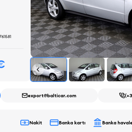
61581
€
export@balticar.com
(+3
Nakit
Banka kartı
Banka havale