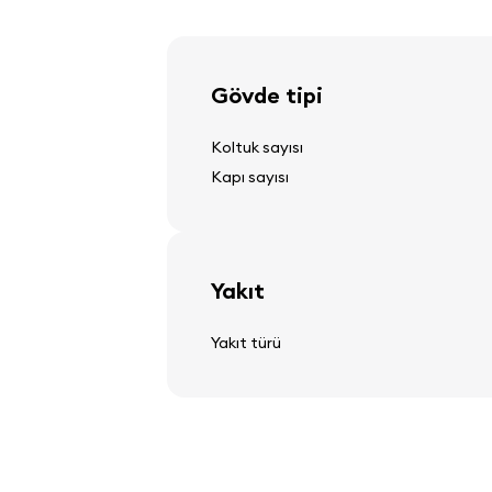
Direksiyon
Gövde tipi
ayarlanabilir direksiyon kolonası
Koltuk sayısı
çok fonksiyonlu direksiyon simidi
Kapı sayısı
Ses, video, iletişim
Yakıt
stereo
Yakıt türü
hoparlörler
ekran