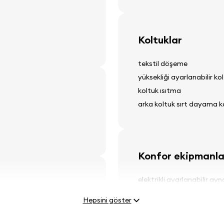
Koltuklar
tekstil döşeme
yüksekliği ayarlanabilir ko
koltuk ısıtma
arka koltuk sırt dayama ka
Konfor ekipmanla
elektrikli ayarlanabilir ayn
elektrikli cam kaldırıcılar
Hepsini göster
spot ışıkları