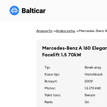
Anasayfa
Araba satışı
Mercedes-Benz A 
Mercedes-Benz A 160 Elega
Facelift 1.5 70kW
Tip:
Binek araç
Kasa tipi:
Hatchback
İlk kayıt:
2009
Motor:
1.5 (70 kW)
Yakıt türü:
Benzin
Renk:
Gri