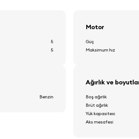
Diğer ekipman
Motor
12v güç çıkışı
5
Güç
arka cam ısıtma
5
Maksimum hız
dış sıcaklık göstergesi
arka cam temizleyici
Ağırlık ve boyutla
Benzin
Boş ağırlık
Brüt ağırlık
Yük kapasitesi
Aks mesafesi