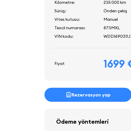
Kilometre:
235 000 km
Sürüş:
Önden çekiş
Vites kutusu:
Manuel
Tescil numarası:
873MXL
VIN kodu:
WDD1690311J7
1699 
Fiyat
Rezervasyon yap
Ödeme yöntemleri