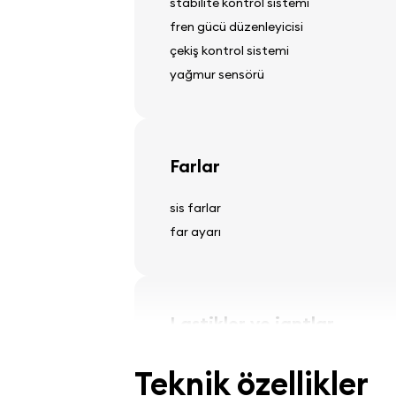
stabilite kontrol sistemi
fren gücü düzenleyicisi
çekiş kontrol sistemi
yağmur sensörü
Farlar
sis farlar
far ayarı
Lastikler ve jantlar
hafif alaşımlı jantlar
Teknik özellikler